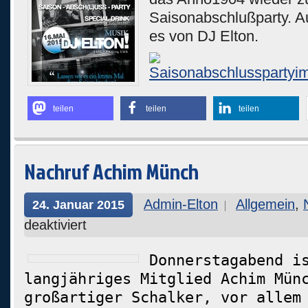
Saisonabschlußparty. Au
es von DJ Elton.
teilen
teilen
teilen
Nachruf Achim Münch
Admin-Elton
Allgemein
,
24. Januar 2015
deaktiviert
Donnerstagabend i
langjähriges Mitglied Achim Mün
großartiger Schalker, vor allem