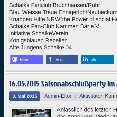
Schalke Fanclub Bruchhausen/Ruhr
Blau Weisse Treue Ennigerloh/Neubecku
Knappen Hilfe NRW”the Power of social He
Schalke Fan-Club Kammen Bär e.V.
Initiative SchalkeVerein
Königsblauen Rebellen
Alte Jungens Schalke 04
teilen
teilen
teilen
16.05.2015 Saisonabschlußparty im
Admin-Elton
Aktivitäten
Komm
3. Mai 2015
Anlässlich des letzten 
das Anno1904 wieder zu