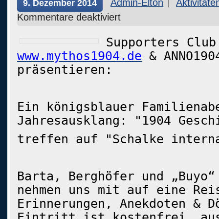
Admin-Elton
Aktivitäte
9. Dezember 2014
Kommentare deaktiviert
Supporters Club
www.mythos1904.de
& ANNO190
präsentieren:
Ein königsblauer Familienab
Jahresausklang: "1904 Gesch
treffen auf "Schalke intern
Barta, Berghöfer und „Buyo“
nehmen uns mit auf eine Rei
Erinnerungen, Anekdoten & D
Eintritt ist kostenfrei, au