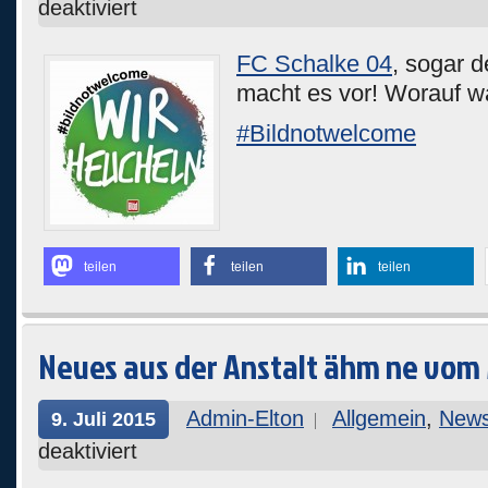
deaktiviert
FC Schalke 04
, sogar d
macht es vor! Worauf wa
#Bildnotwelcome
teilen
teilen
teilen
Neues aus der Anstalt ähm ne vom 
Admin-Elton
Allgemein
,
New
9. Juli 2015
deaktiviert