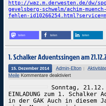
http://waz.m.derwesten.de/dw/sp
gevelsberg-schwelm/achim-muench
fehlen-id10266254.html?service=
teilen
teilen
teilen
1. Schalker Adventssingen am 21.12.
Admin-Elton
Aktivität
15. Dezember 2014
Meile
Kommentare deaktiviert
Sonntag, 21.12.
EINLADUNG zum 1. Schalker A
in der GAK Auch in diesem J