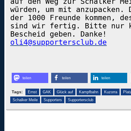
auf den Weg zur Schalker Me
würden, um mit anzupacken. 
der 1000 Freunde kommen, de
sind wir fertig. Bitte nur 
Bescheid geben. Danke!
oli4@supportersclub.de
teilen
teilen
teilen
Tags:
Ernst
GAK
Glück auf
Kampfbahn
Kuzorra
Plat
Schalker Meile
Supporters
Supportersclub
Kommentare sind geschlossen.